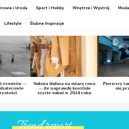
rowie i Uroda
Sport i Hobby
Wnętrze i Wystrój
Mod
Lifestyle
Ślubne Inspiracje
 i eventów —
Suknia ślubna na miarę cena
Pierwszy tan
ohaterowie
— ile naprawdę kosztuje
się p
zystości
szycie sukni w 2024 roku