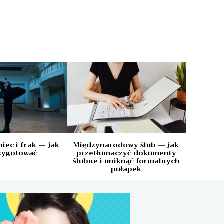
a
iec i frak — jak
Międzynarodowy ślub — jak
rzygotować
przetłumaczyć dokumenty
ślubne i uniknąć formalnych
pułapek