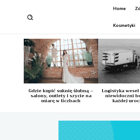
Home
Zd
Kosmetyki
Gdzie kupić suknię ślubną –
Logistyka wesel
salony, outlety i szycie na
niewidoczni b
miarę w liczbach
każdej uroc