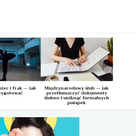
a
iec i frak — jak
Międzynarodowy ślub — jak
rzygotować
przetłumaczyć dokumenty
ślubne i uniknąć formalnych
pułapek