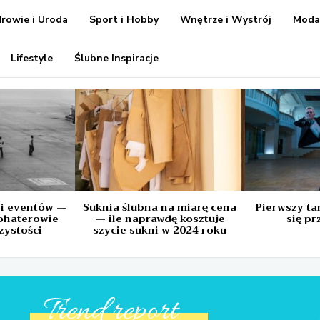
rowie i Uroda
Sport i Hobby
Wnętrze i Wystrój
Mod
Lifestyle
Ślubne Inspiracje
 i eventów —
Suknia ślubna na miarę cena
Pierwszy tan
ohaterowie
— ile naprawdę kosztuje
się p
zystości
szycie sukni w 2024 roku