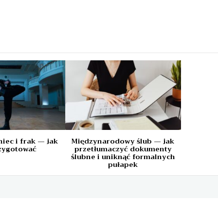
a
iec i frak — jak
Międzynarodowy ślub — jak
rzygotować
przetłumaczyć dokumenty
ślubne i uniknąć formalnych
pułapek