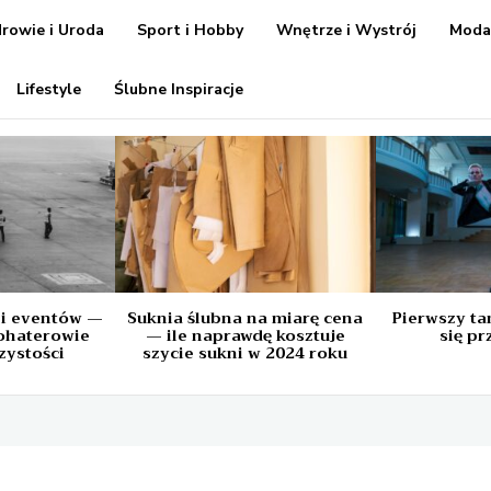
rowie i Uroda
Sport i Hobby
Wnętrze i Wystrój
Mod
Lifestyle
Ślubne Inspiracje
 i eventów —
Suknia ślubna na miarę cena
Pierwszy tan
ohaterowie
— ile naprawdę kosztuje
się p
zystości
szycie sukni w 2024 roku