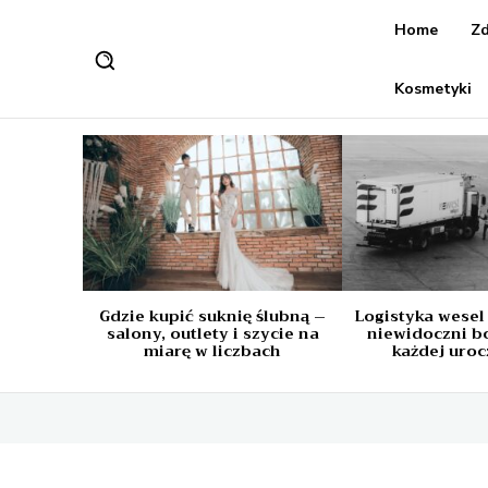
Home
Zd
Kosmetyki
Gdzie kupić suknię ślubną –
Logistyka wesel
salony, outlety i szycie na
niewidoczni b
miarę w liczbach
każdej uroc